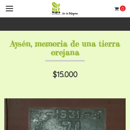
0
Aysén, memoria de una tierra
orejana
$15.000