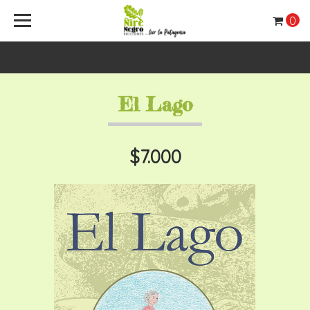
0
El Lago
$7.000