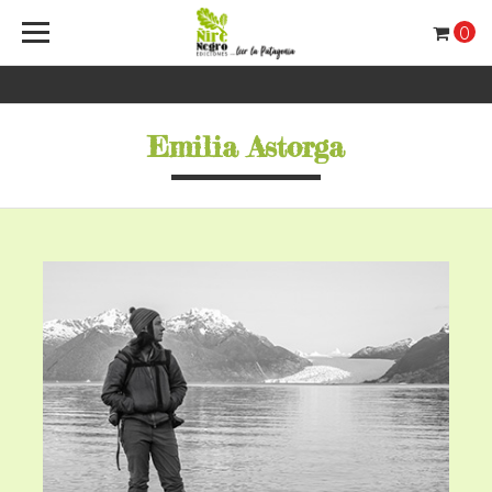
0
Emilia Astorga