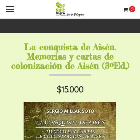
0
La conquista de Aisén.
Memorias y cartas de
colonización de Aisén (3ºEd.)
$15.000