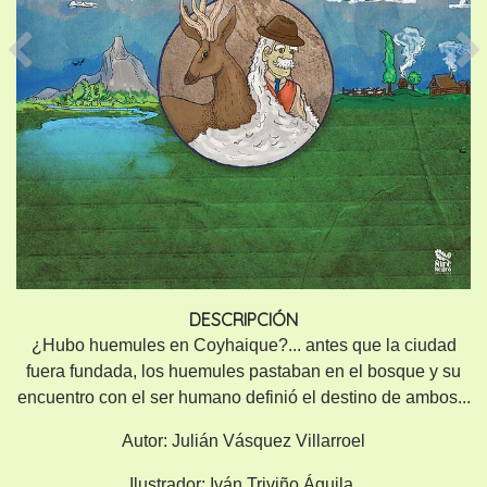
Previous
Ne
DESCRIPCIÓN
¿Hubo huemules en Coyhaique?... antes que la ciudad
fuera fundada, los huemules pastaban en el bosque y su
encuentro con el ser humano definió el destino de ambos...
Autor:
Julián Vásquez Villarroel
Ilustrador:
Iván Triviño Águila.