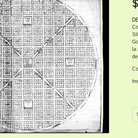
$
DE
Co
Si
Go
la
de
Co
Im