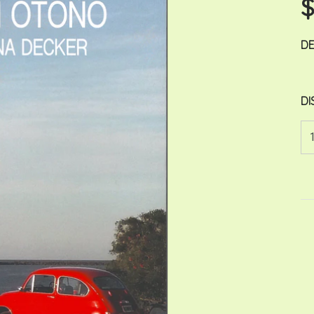
$
DE
DI