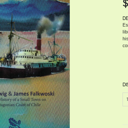
$
DE
Es
li
hi
co
DI