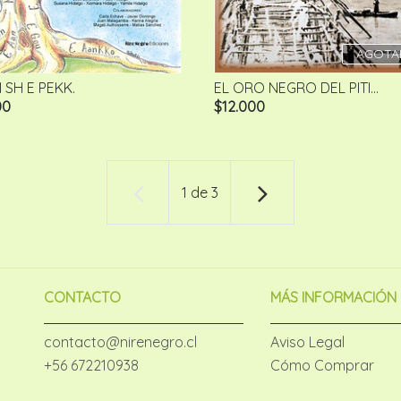
AGOTA
 SH E PEKK.
EL ORO NEGRO DEL PITI...
00
$12.000
1
de
3
CONTACTO
MÁS INFORMACIÓN
contacto@nirenegro.cl
Aviso Legal
+56 672210938
Cómo Comprar