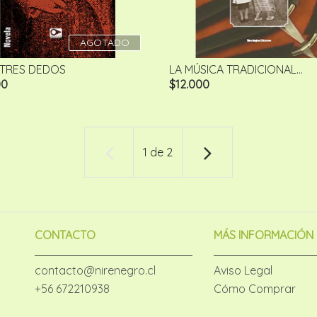
AGOTADO
 TRES DEDOS
LA MÚSICA TRADICIONAL...
00
$12.000
1
de
2
CONTACTO
MÁS INFORMACIÓN
contacto@nirenegro.cl
Aviso Legal
+56 672210938
Cómo Comprar